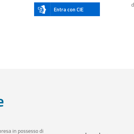
d
Entra con CIE
e
presa in possesso di