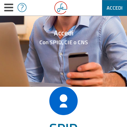
ACCEDI
Accedi
Con SPID, CIE o CNS