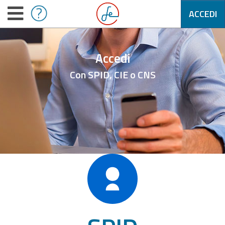
ACCEDI
Accedi
Con SPID, CIE o CNS