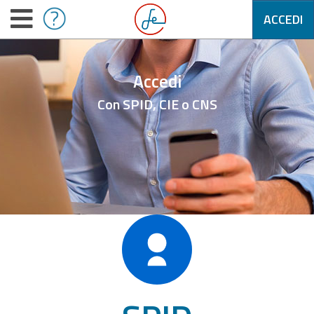
ACCEDI
Accedi
Con SPID, CIE o CNS