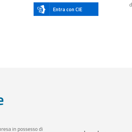
d
Entra con CIE
e
presa in possesso di