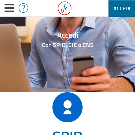
ACCEDI
Accedi
Con SPID, CIE o CNS