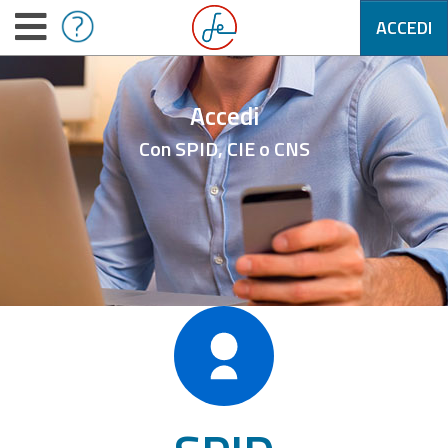
ACCEDI
Accedi
Con SPID, CIE o CNS