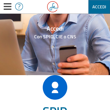
ACCEDI
Accedi
Con SPID, CIE o CNS