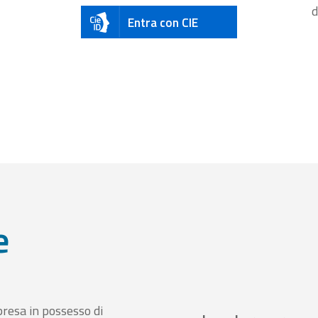
d
Entra con CIE
e
presa in possesso di