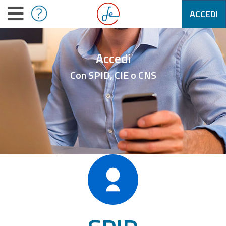
ACCEDI
Accedi
Con SPID, CIE o CNS