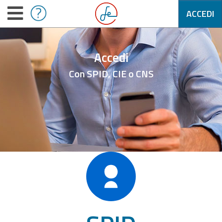
ACCEDI
Accedi
Con SPID, CIE o CNS