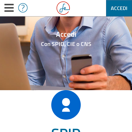
ACCEDI
Accedi
Con SPID, CIE o CNS