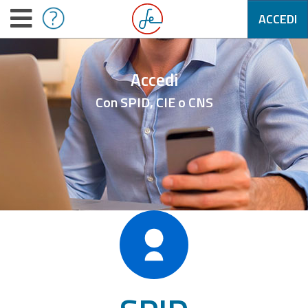
ACCEDI
Accedi
Con SPID, CIE o CNS