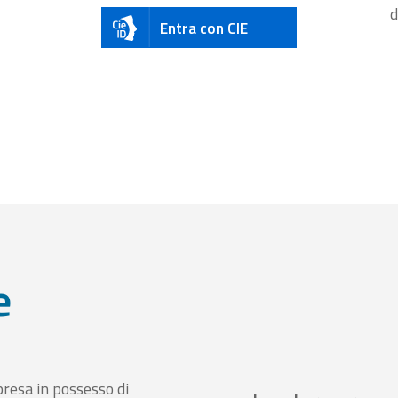
d
Entra con CIE
e
presa in possesso di