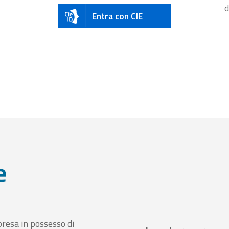
d
Entra con CIE
e
presa in possesso di