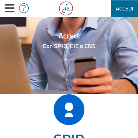
ACCEDI
Accedi
Con SPID, CIE o CNS