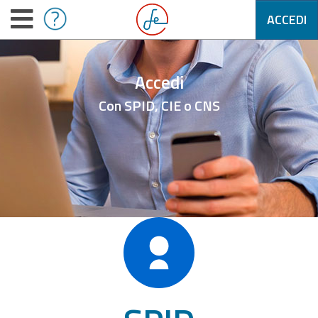
ACCEDI
Accedi
Con SPID, CIE o CNS