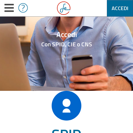
ACCEDI
Accedi
Con SPID, CIE o CNS