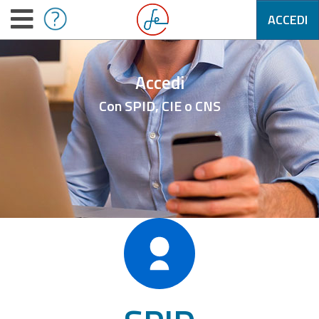
ACCEDI
Accedi
Con SPID, CIE o CNS