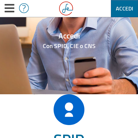
ACCEDI
Accedi
Con SPID, CIE o CNS