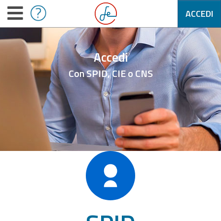
ACCEDI
Accedi
Con SPID, CIE o CNS