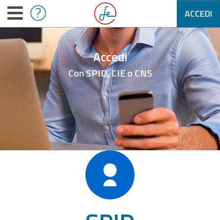
ACCEDI
Accedi
Con SPID, CIE o CNS