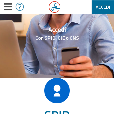
ACCEDI
Accedi
Con SPID, CIE o CNS