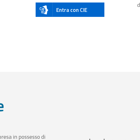
d
Entra con CIE
e
presa in possesso di