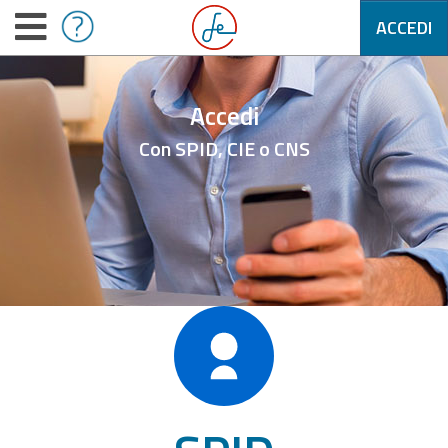
ACCEDI
Accedi
Con SPID, CIE o CNS