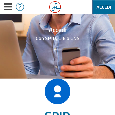
ACCEDI
Accedi
Con SPID, CIE o CNS