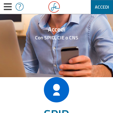
ACCEDI
Accedi
Con SPID, CIE o CNS