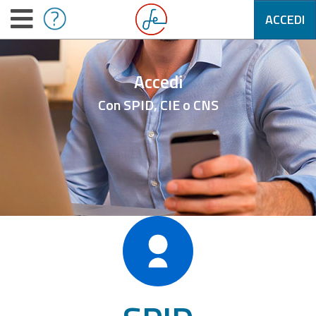
ACCEDI
Accedi
Con SPID, CIE o CNS