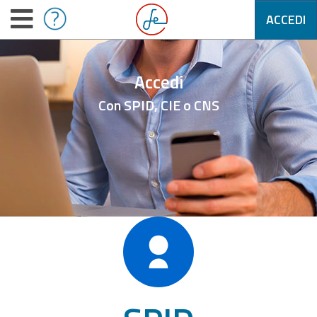
ACCEDI
Accedi
Con SPID, CIE o CNS