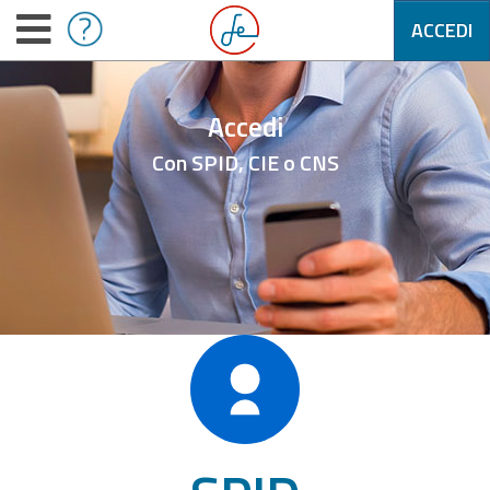
ACCEDI
Accedi
Con SPID, CIE o CNS