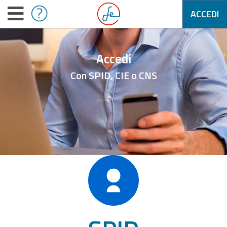
ACCEDI
Accedi
Con SPID, CIE o CNS