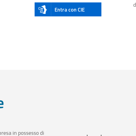
d
Entra con CIE
e
presa in possesso di