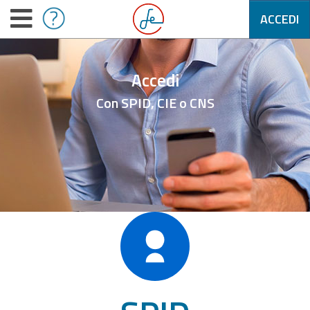
ACCEDI
Accedi
Con SPID, CIE o CNS