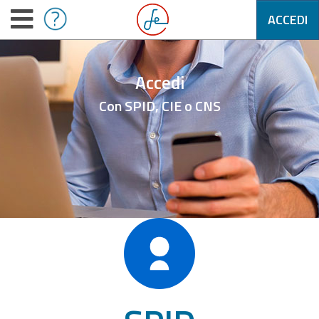
ACCEDI
Accedi
Con SPID, CIE o CNS