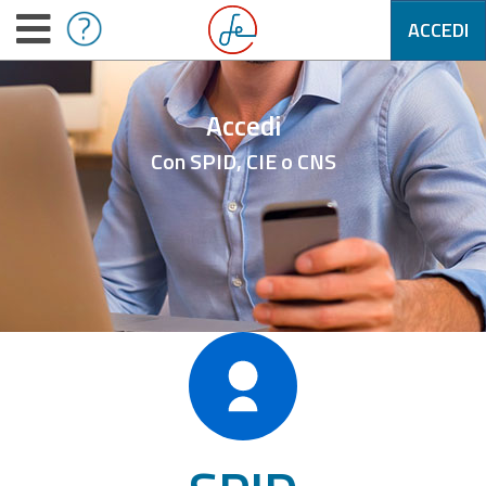
ACCEDI
Accedi
Con SPID, CIE o CNS