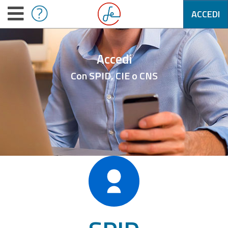
ACCEDI
Accedi
Con SPID, CIE o CNS