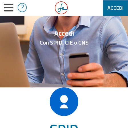
ACCEDI
Accedi
Con SPID, CIE o CNS