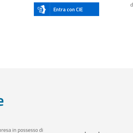
d
Entra con CIE
e
presa in possesso di