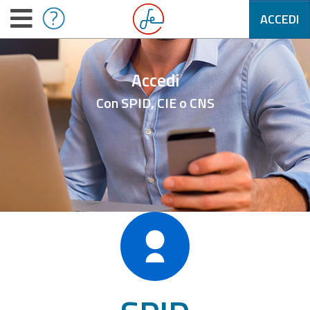
ACCEDI
Accedi
Con SPID, CIE o CNS