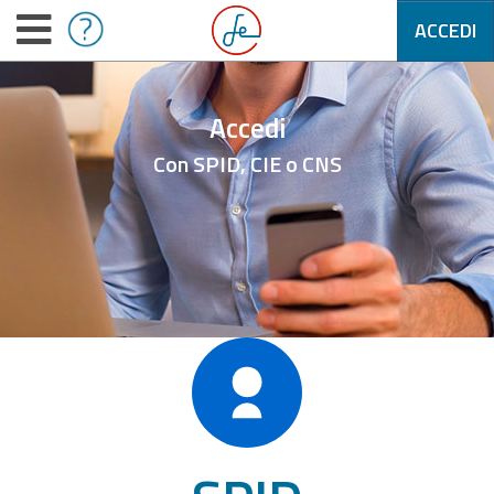
ACCEDI
Accedi
Con SPID, CIE o CNS