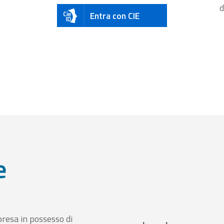
d
Entra con CIE
e
presa in possesso di