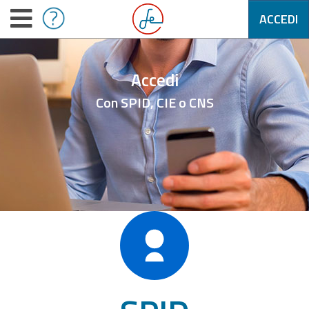
ACCEDI
Accedi
Con SPID, CIE o CNS