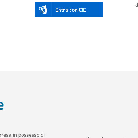
d
Entra con CIE
e
presa in possesso di