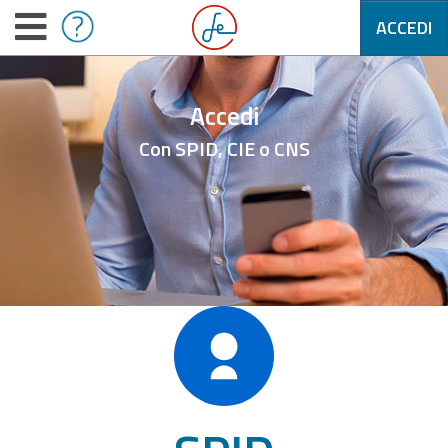
ACCEDI
Accedi
Con SPID, CIE o CNS