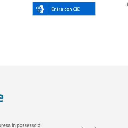
d
Entra con CIE
e
presa in possesso di