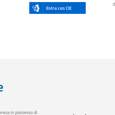
d
Entra con CIE
e
presa in possesso di