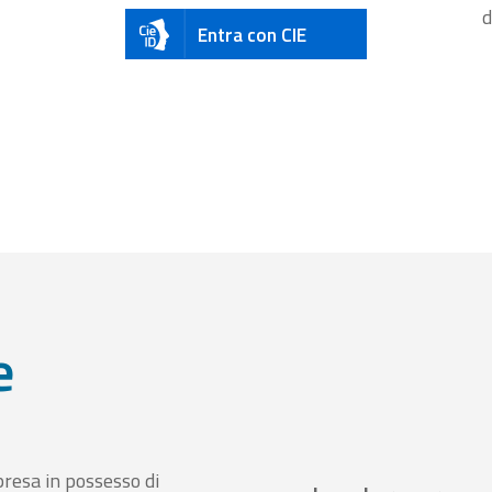
d
Entra con CIE
e
presa in possesso di