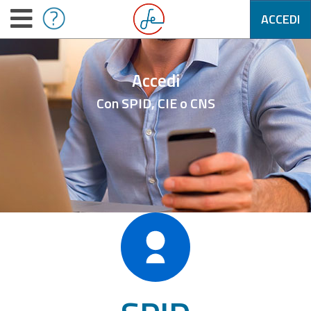
ACCEDI
Accedi
Con SPID, CIE o CNS