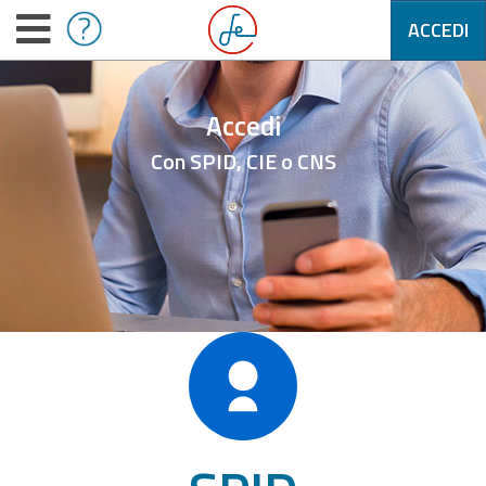
ACCEDI
Accedi
Con SPID, CIE o CNS