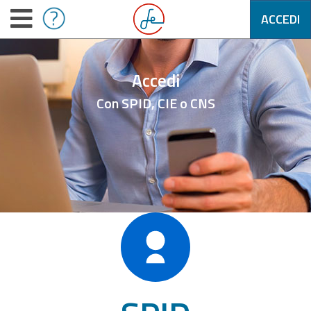
ACCEDI
Accedi
Con SPID, CIE o CNS